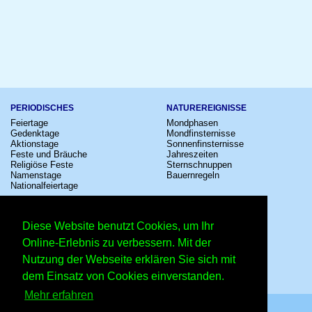
PERIODISCHES
NATUREREIGNISSE
Feiertage
Mondphasen
Gedenktage
Mondfinsternisse
Aktionstage
Sonnenfinsternisse
Feste und Bräuche
Jahreszeiten
Religiöse Feste
Sternschnuppen
Namenstage
Bauernregeln
Nationalfeiertage
KULTUR
SONSTIGE
Konzerte
Zeitumstellung
Diese Website benutzt Cookies, um Ihr
Kinostarts
Sternzeichen
Festivals
Schalttage
Online-Erlebnis zu verbessern. Mit der
Großevents
Wahltage
Nutzung der Webseite erklären Sie sich mit
Fußball
Messen
Comedy
Erinnerungen
dem Einsatz von Cookies einverstanden.
Shows
Volksfeste
Mehr erfahren